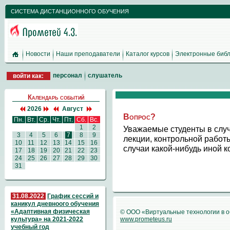
СИСТЕМА ДИСТАНЦИОННОГО ОБУЧЕНИЯ
Новости
Наши преподаватели
Каталог курсов
Электронные библ
персонал
слушатель
войти как:
Календарь событий
2026
Август
Вопрос?
Пн.
Вт.
Ср.
Чт.
Пт.
Сб.
Вс.
1
2
Уважаемые студенты в случ
3
4
5
6
7
8
9
лекции, контрольной работ
10
11
12
13
14
15
16
случаи какой-нибудь иной 
17
18
19
20
21
22
23
24
25
26
27
28
29
30
31
31.08.2022
График сессий и
каникул дневноого обучения
«Адаптивная физическая
© ООО «Виртуальные технологии в 
культура» на 2021-2022
www.prometeus.ru
учебный год