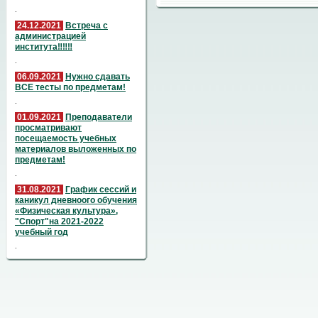
.
24.12.2021
Встреча с
администрацией
института‼️‼️‼️
.
06.09.2021
Нужно сдавать
ВСЕ тесты по предметам!
.
01.09.2021
Преподаватели
просматривают
посещаемость учебных
материалов выложенных по
предметам!
.
31.08.2021
График сессий и
каникул дневноого обучения
«Физическая культура»,
"Спорт"на 2021-2022
учебный год
.