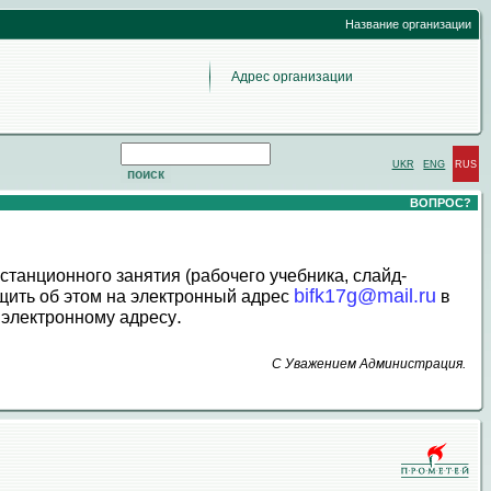
Название организации
Адрес организации
UKR
ENG
RUS
ВОПРОС?
танционного занятия (рабочего учебника, слайд-
bifk17g@mail.ru
щить об этом на электронный адрес
в
.
 электронному адресу
С Уважением Администрация.